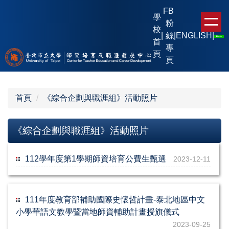
跳
FB
學
到
粉
校
主
|
絲
|
ENGLISH
|
首
要
專
頁
內
頁
容
區
首頁
《綜合企劃與職涯組》活動照片
《綜合企劃與職涯組》活動照片
112學年度第1學期師資培育公費生甄選
2023-12-11
111年度教育部補助國際史懷哲計畫-泰北地區中文
小學華語文教學暨當地師資輔助計畫授旗儀式
2023-09-25