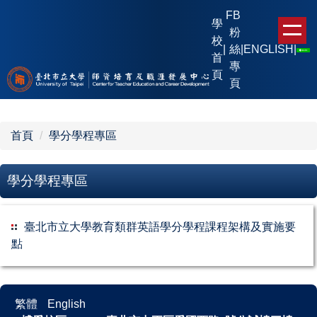
跳
FB
學
到
粉
校
主
|
絲
|
ENGLISH
|
首
要
專
頁
內
頁
容
區
首頁
學分學程專區
學分學程專區
臺北市立大學教育類群英語學分學程課程架構及實施要
點
繁體
English