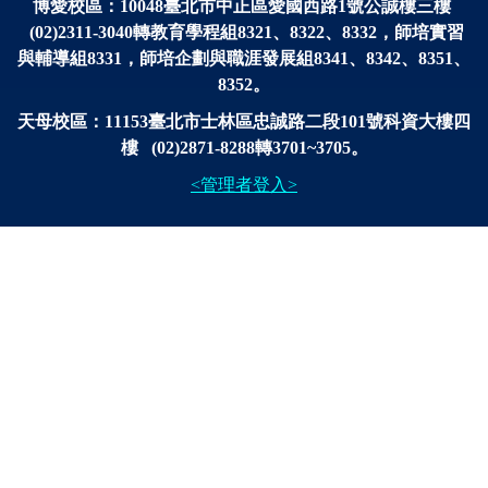
博愛校區：
10048
臺北市中正區愛國西路1號公誠樓三樓
(02)2311-3040轉
教育學程組8321、8322、8332，師培實習
與輔導組8331，師培企劃與
職涯發展
組
8341、
8342、8351、
8352。
天母校區：11153臺北市士林區忠誠路二段101號科資大樓四
樓 (02)2871-8288轉3701~3705。
<管理者登入>