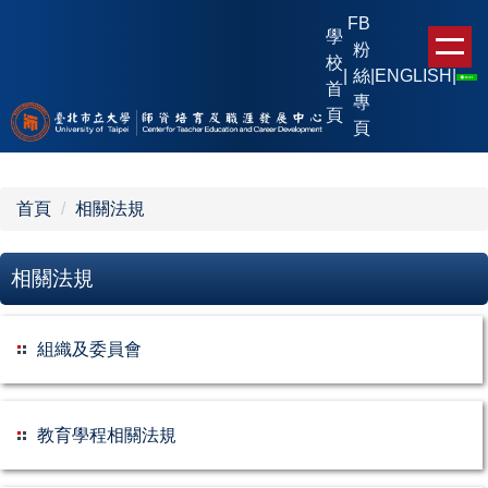
跳
FB
學
到
粉
校
主
|
絲
|
ENGLISH
|
首
要
專
頁
內
頁
容
區
首頁
相關法規
相關法規
組織及委員會
教育學程相關法規