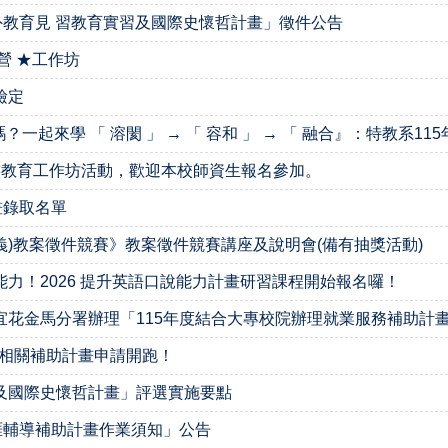
外教育見 習教育實習及國際史懷哲計畫」徵件公告
營 ★工作坊
檢定
一起來學 「 溶閡 」 → 「 容和 」 → 「 融合』：特教系1
民族教育工作坊活動，歡迎本校師資生報名參加。
畫錄取名單
義)教案徵件競賽》教案徵件競賽講座及說明會(備有抽獎活動)
力！2026 提升英語口說能力計畫研習課程開始報名囉！
花金馬分署辦理「115年度結合大專校院辦理就業服務補助計
培相關補助計畫申請開跑！
及國際史懷哲計畫」評選實施要點
涯輔導補助計畫作業須知」公告