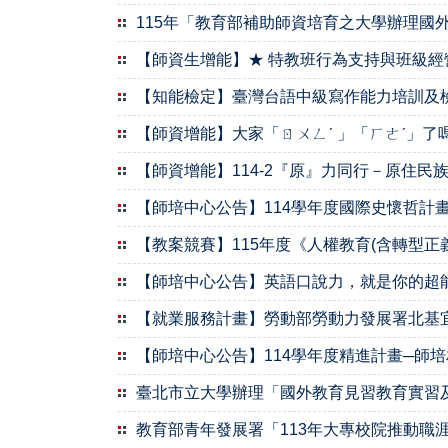
115年「教育部補助師資培育之大學辦理國
【師資生增能】★ 特教班行為支持與班級經
【知能檢定】臺灣台語中級寫作能力培訓及
【師資增能】大家「ㄖㄨㄥˊ 」「ㄏㄜˊ」了嗎？
【師資增能】114-2『原』力同行－原住
【師培中心公告】114學年度國際史懷哲計
【教案競賽】115年度《人權教育(含轉型正
【師培中心公告】英語口說力，就是你的超能
【就業服務計畫】勞動部勞動力發展署北基宜
【師培中心公告】114學年度精進計畫─師
臺北市立大學辦理「國外教育見習教育實習
教育部青年發展署「113年大專校院推動職