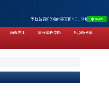
學校首頁
|
FB粉絲專頁
|
ENGLISH
|
輔導志工
學分學程專區
各項學分班