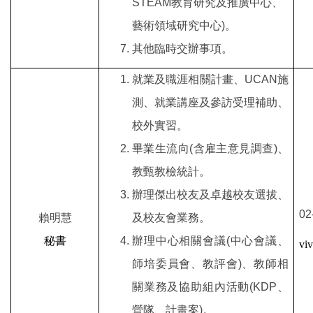
STEAM教育研究及推廣中心、
藝術領域研究中心)
。
其他臨時交辦事項。
就業及職涯相關計畫、UCAN施
測、就業講座及參訪受理補助、
校外實習。
畢業生流向(含雇主意見調查)
、
教甄教檢統計。
辦理傑出校友及卓越校友選拔、
02
賴明慧
及校友會業務。
秘書
辦理中心相關會議(中心會議、
viv
師培委員會、教評會)、教師相
關業務及協助組內活動(KDP、
營隊、計畫案)。