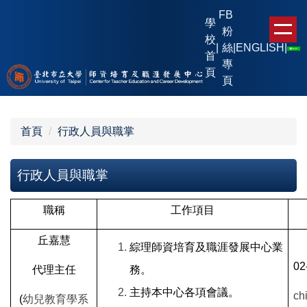
跳
FB
學
到
粉
校
主
|
絲
|
ENGLISH
|
首
要
專
頁
內
頁
容
區
首頁
行政人員與職掌
行政人員與職掌
職稱
工作項目
丘嘉慧
綜理師資培育及職涯發展中心業
02
代理主任
務。
主持本中心各項會議。
ch
(
幼兒教育學系