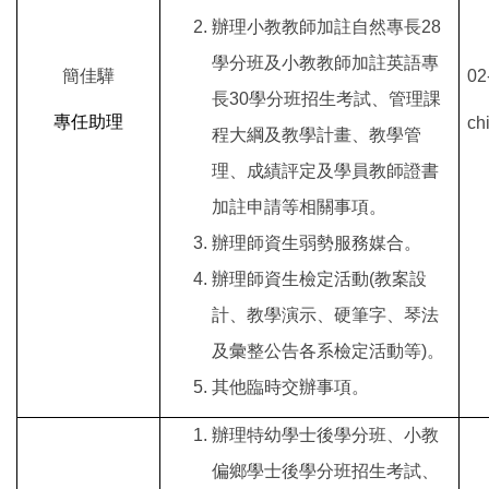
辦理
小教教師加註自然專長28
學分班
及小教教師加註英語專
簡佳驊
02
長30學分班招生考試、管理課
專任助理
ch
程大綱及教學計畫、教學管
理、成績評定及學員教師證書
加註申請等相關事項。
辦理師資生弱勢服務媒合。
辦理師資生檢定活動(教案設
計、教學演示、硬筆字、琴法
及彙整公告各系檢定活動等)。
其他臨時交辦事項。
辦理
特幼學士後學分班、
小教
偏鄉學士後學分班招生考試、