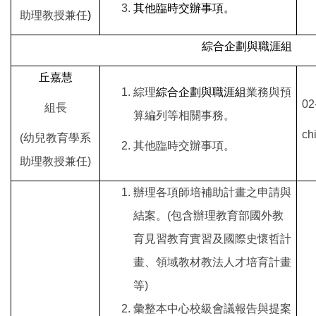
其他臨時交辦事項。
助理教授兼任
)
綜合企劃與職涯組
丘嘉慧
綜理
綜合企劃與職涯組
業務與預
02
組長
算編列等相關事務。
ch
(
幼兒教育學系
其他臨時交辦事項。
助理教授兼任)
辦理各項師培補助計畫之申請與
結案。(包含辦理教育部國外教
育見習教育實習及國際史懷哲計
畫、領域教材教法人才培育計畫
等)
彙整本中心校級會議報告與提案