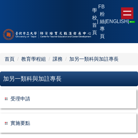
跳
FB
學
到
粉
校
主
|
絲
|
ENGLISH
|
首
要
專
頁
內
頁
容
區
首頁
教育學程組
課務
加另一類科與加註專長
加另一類科與加註專長
受理申請
實施要點