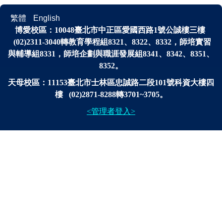
繁體
English
博愛校區：
10048
臺北市中正區愛國西路1號公誠樓三樓
(02)2311-3040轉
教育學程組8321、8322、8332，師培實習
與輔導組8331，師培企劃與
職涯發展
組
8341、
8342、8351、
8352。
天母校區：11153臺北市士林區忠誠路二段101號科資大樓四
樓 (02)2871-8288轉3701~3705。
<管理者登入>