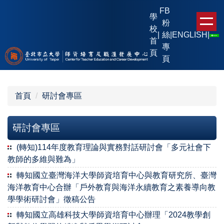
跳
FB
學
到
粉
校
主
|
絲
|
ENGLISH
|
首
要
專
頁
內
頁
容
區
首頁
研討會專區
研討會專區
(轉知)114年度教育理論與實務對話研討會「多元社會下
教師的多維與難為」
轉知國立臺灣海洋大學師資培育中心與教育研究所、臺灣
海洋教育中心合辦「戶外教育與海洋永續教育之素養導向教
學學術研討會」徵稿公告
轉知國立高雄科技大學師資培育中心辦理「2024教學創