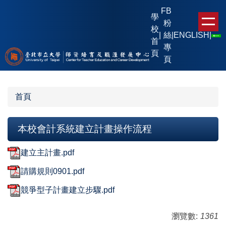
跳
FB
學
到
粉
校
主
|
絲
|
ENGLISH
|
首
要
專
頁
內
頁
容
區
首頁
本校會計系統建立計畫操作流程
建立主計畫.pdf
請購規則0901.pdf
競爭型子計畫建立步驟.pdf
瀏覽數:
1361