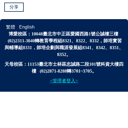
分享
繁體
English
博愛校區：
10048
臺北市中正區愛國西路1號公誠樓三樓
(02)2311-3040轉
教育學程組8321、8322、8332，師培實習
與輔導組8331，師培企劃與
職涯發展
組
8341、
8342、8351、
8352。
天母校區：11153臺北市士林區忠誠路二段101號科資大樓四
樓 (02)2871-8288轉3701~3705。
<管理者登入>