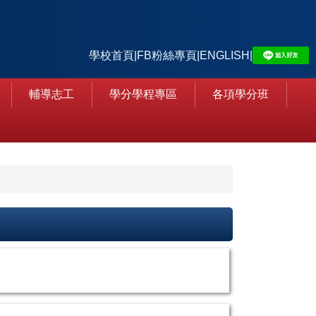
學校首頁
|
FB粉絲專頁
|
ENGLISH
|
輔導志工
學分學程專區
各項學分班