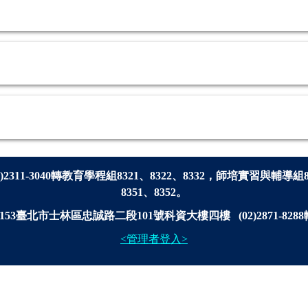
2)2311-3040轉
教育學程組8321、8322、8332，師培實習與輔導組
8351、8352。
53臺北市士林區忠誠路二段101號科資大樓四樓 (02)2871-8288轉3
<管理者登入>