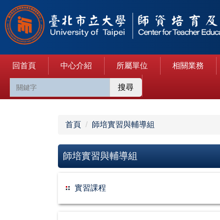
跳
到
主
要
內
回首頁
中心介紹
所屬單位
相關業務
容
區
搜尋
首頁
師培實習與輔導組
師培實習與輔導組
實習課程