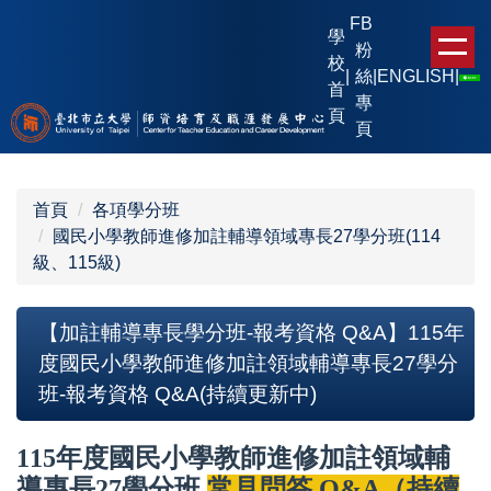
跳
FB
學
到
粉
校
主
|
絲
|
ENGLISH
|
首
要
專
頁
內
頁
容
區
首頁
各項學分班
國民小學教師進修加註輔導領域專長27學分班(114
級、115級)
【加註輔導專長學分班-報考資格 Q&A】115年
度國民小學教師進修加註領域輔導專長27學分
班-報考資格 Q&A(持續更新中)
115年度國民小學教師進修加註領域輔
導專長27學分班
常見問答 Q&A（持續