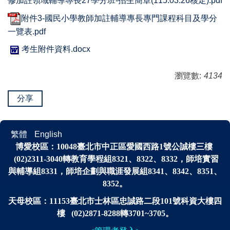
修加註領域輔導專長27學分班-招生簡章(115.03.26核定).pdf
附件3-國民小學教師加註輔導專長專門課程科目及學分
一覽表.pdf
考生附件資料.docx
瀏覽數:
4134
分享
繁體
English
博愛校區：
10048
臺北市中正區愛國西路1號公誠樓三樓
(02)2311-3040轉
教育學程組8321、8322、8332，師培實習
與輔導組8331，師培企劃與
職涯發展
組
8341、
8342、8351、
8352。
天母校區：11153臺北市士林區忠誠路二段101號科資大樓四
樓 (02)2871-8288轉3701~3705。