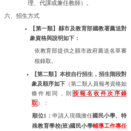
理、代課或兼任教師）。
六、招生方式
【第一類】縣市及教育部國教署薦送對
象資格與說明如下：
依教育部提供之縣市政府薦送名單審
核錄取。
【第二類】本校自行招生，招生階段對
象及順序如下
（第二類人員報考資格如
條件相同，則
按報名收件次序錄
取
）：
順位
1
：
申請人現職擔任
國民小學、特
殊教育學校
(
班
)
國民小學
輔導工作專任