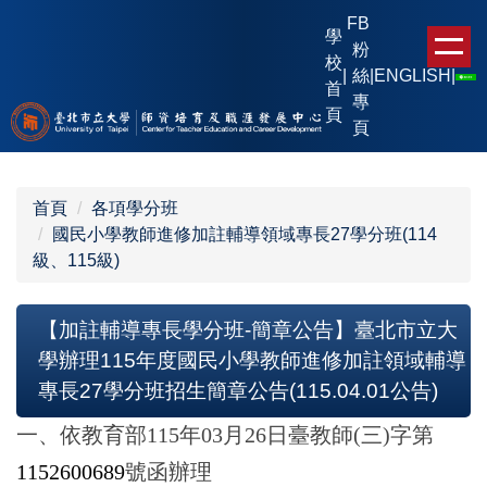
跳
FB
學
到
粉
校
主
|
絲
|
ENGLISH
|
首
要
專
頁
內
頁
容
區
首頁
各項學分班
國民小學教師進修加註輔導領域專長27學分班(114
級、115級)
【加註輔導專長學分班-簡章公告】臺北市立大
學辦理115年度國民小學教師進修加註領域輔導
專長27學分班招生簡章公告(115.04.01公告)
一、依教育部115年03月26日臺教師(三)字第
1152600689
號函辦理