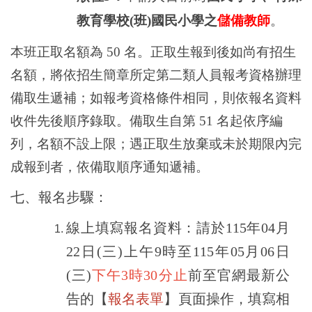
教育學校
(
班
)
國民小學之
儲備教師
。
本班正取名額為
50
名。正取生報到後如尚有招生
名額，將依招生簡章所定第二類人員報考資格辦理
備取生遞補；如報考資格條件相同，則依報名資料
收件先後順序錄取。備取生自第
51
名起依序編
列，名額不設上限；遇正取生放棄或未於期限內完
成報到者，依備取順序通知遞補。
七、報名步驟：
線上填寫報名資料：請於
115年04月
22日(三)上午9時至115年05月06日
(三)
下午3時30分止
前至官網最新公
告的【
報名
表單
】頁面操作，填寫相