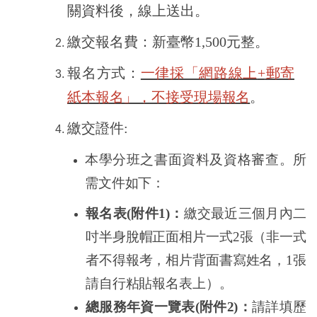
關資料後，線上送出。
繳交報名費：新臺幣1,500元整。
報名方式：
一律採「網路線上
+
郵寄
紙本報名」，不接受現場報名
。
繳交證件:
本學分班之書面資料及資格審查。所
需文件如下：
報名表
(
附件
1)
：
繳交最近三個月內二
吋半身脫帽正面相片一式
2
張（非一式
者不得報考，相片背面書寫姓名，
1
張
請自行粘貼報名表上）。
總服務年資一覽表
(
附件
2)
：
請詳填歷