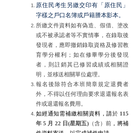
原住民考生另繳交印有「原住民」
字樣之戶口名簿或戶籍謄本影本。
所繳文件資料如有偽造、假借、塗改
或不被承認者等不實情事，在錄取後
發現者，應即撤銷錄取資格及修習教
育學分權利；如在修畢學分後發現
者，則註銷其已修習成績或相關證
明，並移送相關單位處理。
報名後除符合本班簡章規定退費者
外，不得以任何理由要求退還報名表
件或退還報名費用。
如經通知需補繳相關資料，請
於
115
年
5
月
22
日
(
星期五
)
（含）前
，將補