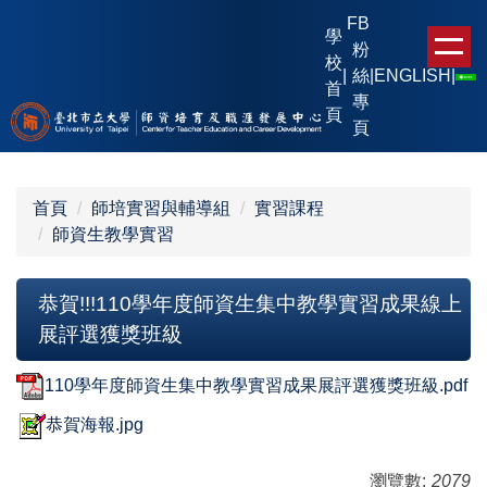
跳
FB
學
到
粉
校
主
|
絲
|
ENGLISH
|
首
要
專
頁
內
頁
容
區
首頁
師培實習與輔導組
實習課程
師資生教學實習
恭賀!!!110學年度師資生集中教學實習成果線上
展評選獲獎班級
110學年度師資生集中教學實習成果展評選獲獎班級.pdf
恭賀海報.jpg
瀏覽數:
2079