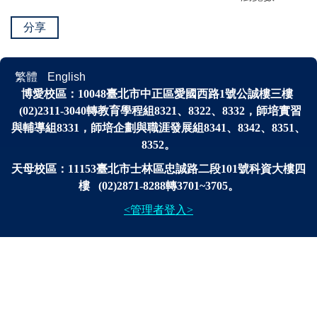
分享
繁體
English
博愛校區：
10048
臺北市中正區愛國西路1號公誠樓三樓
(02)2311-3040轉
教育學程組8321、8322、8332，師培實習
與輔導組8331，師培企劃與
職涯發展
組
8341、
8342、8351、
8352。
天母校區：11153臺北市士林區忠誠路二段101號科資大樓四
樓 (02)2871-8288轉3701~3705。
<管理者登入>