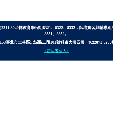
2)2311-3040轉
教育學程組8321、8322、8332，師培實習與輔導組
8351、8352。
53臺北市士林區忠誠路二段101號科資大樓四樓 (02)2871-8288轉3
<管理者登入>