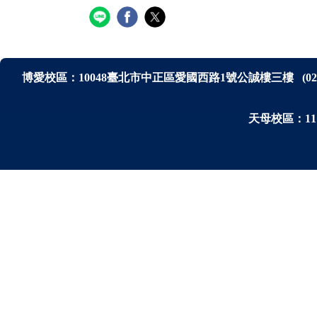
博愛校區：
10048
臺北市中正區愛國西路1號公誠樓三樓
(0
天母校區：111