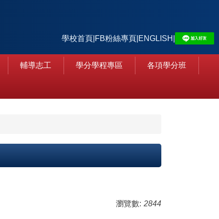
學校首頁
|
FB粉絲專頁
|
ENGLISH
|
輔導志工
學分學程專區
各項學分班
瀏覽數:
2844