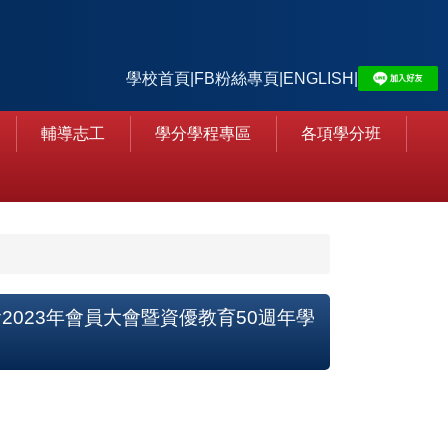
學校首頁
|
FB粉絲專頁
|
ENGLISH
|
輔導志工
學分學程專區
各項學分班
023年會員大會暨資優教育50週年學