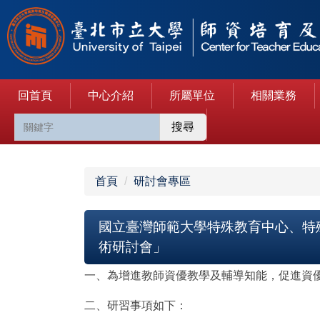
跳
到
主
要
內
回首頁
中心介紹
所屬單位
相關業務
容
區
搜尋
首頁
研討會專區
國立臺灣師範大學特殊教育中心、特殊
術研討會」
一、為增進教師資優教學及輔導知能，促進資優
二、研習事項如下：