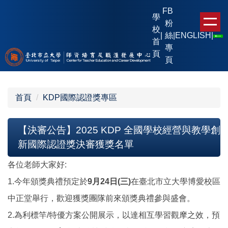
跳
FB
學
到
粉
校
主
|
絲
|
ENGLISH
|
首
要
專
頁
內
頁
容
區
首頁
KDP國際認證獎專區
【決審公告】2025 KDP 全國學校經營與教學創
新國際認證獎決審獲獎名單
各位老師大家好:
1.
今年頒獎典禮預定於
9
月24日(三)
在臺北市立大學博愛校區
中正堂舉行，歡迎獲獎團隊前來頒獎典禮參與盛會。
2.
為利標竿/特優方案公開展示，以達相互學習觀摩之效，預