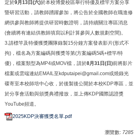
定於
9
月13日(六)
於本校博愛校區舉行特優及標竿方案分享
暨研習活動，請教師踴躍參加，將公告於全國教師在職進修
網供參與教師將提供研習時數證明，請持續關注專區消息
(會續將有連結供教師填寫以利計算參與人數規劃空間)。
3.
請標竿及特優獲獎團隊錄製15分鐘方案發表影片(形式不
拘)，檔名為方案編碼與獲獎等第(方案編碼5碼+標竿/特
優)，檔案類型為MP4或MOV檔，請於
8
月31日(日)
前將影片
檔案或雲端連結EMAIL至kdputaipei@gmail.com或燒錄光
碟寄至本校師培中心收，於後製後公開於本校KDP專區，並
於分享會活動與頒獎典禮撥放，並上傳KDP國際認證獎
YouTube頻道。
2025KDP決審獲獎名單.pdf
瀏覽數:
7285