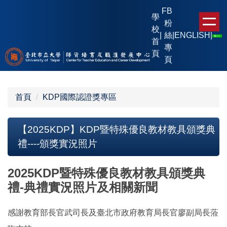
跳
FB
學
到
粉
校
主
|
絲
|
ENGLISH
|
首
要
專
頁
內
頁
容
區
首頁
KDP國際認證獎專區
【2025KDP】KDP暨特殊優良教材教具頒獎典
禮----頒獎實況照片
2025KDP暨特殊優良教材教具頒獎典
禮-典禮實況照片及相關新聞
感謝教育部長官武司長及臺北市政府教育局長官廖副局長蒞