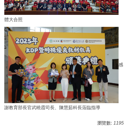
體大合照
感
謝教育部長官武曉霞司長、陳慧茹科長蒞臨指導
瀏覽數:
1195