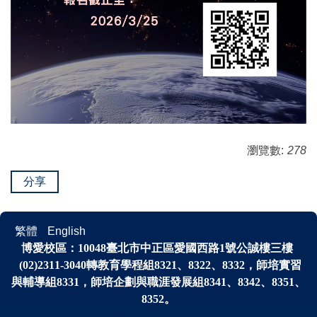
瀏覽數:
278
分享
繁體
English
博愛校區：
10048
臺北市中正區愛國西路1號公誠樓三樓
(02)2311-3040轉
教育學程組8321、8322、8332，師培實習
與輔導組8331，師培企劃與
職涯發展
組
8341、
8342、8351、
8352。