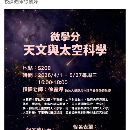
授課教師:徐麗婷