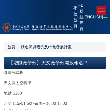
跳
FB
學
到
粉
校
主
|
絲
|
ENGLISH
|
首
要
專
頁
內
頁
容
區
首頁
精進師資素質及特色發展計畫
【增能微學分】天文微學分開放報名!!!
微學分課程
天文與太空科學
地點:S208
時間:115/4/1-5/27每周三16:00-18:00