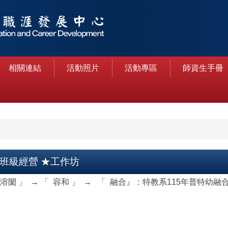
相關連結
活動照片
活動專區
師資生手冊
班級經營 ★工作坊
溶閡 」 → 「 容和 」 → 「 融合』：特教系115年普特幼