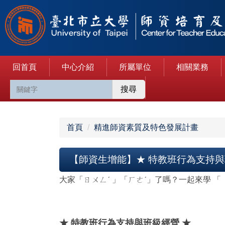
跳
到
主
要
內
回首頁
中心介紹
所屬單位
相關業務
容
區
搜尋
首頁
精進師資素質及特色發展計畫
【師資生增能】★ 特教班行為支持與
大家「ㄖㄨㄥˊ 」「ㄏㄜˊ」了嗎？一起來學 「 
★ 特教班行為支持與班級經營 ★