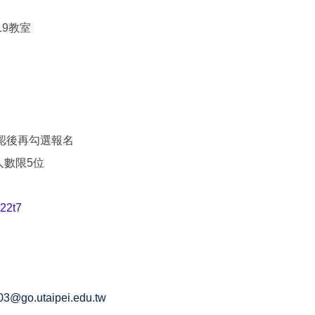
19教室
認後再勾選報名
人數限5位
22t7
3@go.utaipei.edu.tw