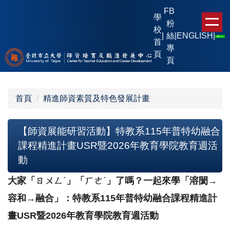
跳
FB
學
到
粉
校
主
|
絲
|
ENGLISH
|
首
要
專
頁
內
頁
容
區
首頁
精進師資素質及特色發展計畫
【師資展能研習活動】特教系115年普特幼融合
課程精進計畫USR暨2026年教育學院教育週活
動
大家「ㄖㄨㄥˊ」「ㄏㄜˊ」了嗎？一起來學「溶閡→
容和→融合」
：
特教系115年普特幼融合課程精進計
畫USR暨2026年教育學
院教育週活動