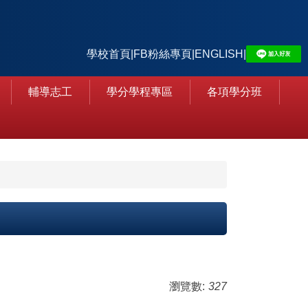
學校首頁
|
FB粉絲專頁
|
ENGLISH
|
輔導志工
學分學程專區
各項學分班
瀏覽數:
327