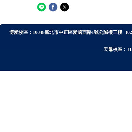
博愛校區：
10048
臺北市中正區愛國西路1號公誠樓三樓
(0
天母校區：111