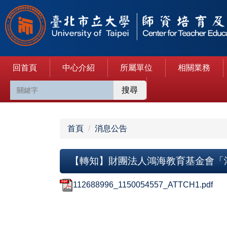
跳
到
主
要
內
回首頁
中心介紹
所屬單位
相關業務
容
區
搜尋
首頁
消息公告
【轉知】財團法人鴻海教育基金會「
112688996_1150054557_ATTCH1.pdf