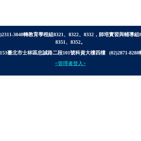
2)2311-3040轉
教育學程組8321、8322、8332，師培實習與輔導組
8351、8352。
53臺北市士林區忠誠路二段101號科資大樓四樓 (02)2871-8288轉3
<管理者登入>