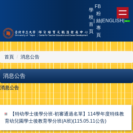
跳
FB
學
到
粉
校
主
|
絲
|
ENGLISH
|
首
要
專
頁
內
頁
容
區
首頁
消息公告
消息公告
消息公告
【特幼學士後學分班-初審通過名單】114學年度特殊教
育幼兒園學士後教育學分班(A班)(115.05.11公告)