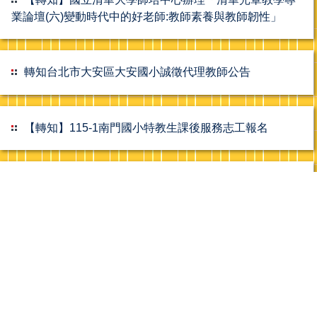
業論壇(六)變動時代中的好老師:教師素養與教師韌性」
轉知台北市大安區大安國小誠徵代理教師公告
【轉知】115-1南門國小特教生課後服務志工報名
【幼教專班-錄取榜單公告】115學年度幼兒園在職人員
修習幼兒園教師師資職前教育課程專班_錄取榜單公告
(115.8.4)
【轉知】國立臺灣師範大學「115年高級中等學校學習
扶助教學(含數位融入)教師增能初階研習」