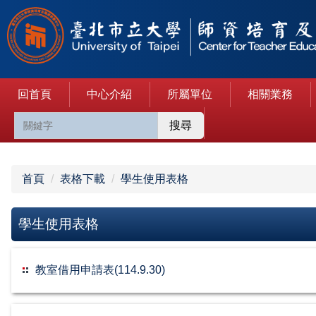
跳
到
主
要
內
回首頁
中心介紹
所屬單位
相關業務
容
區
搜尋
首頁
表格下載
學生使用表格
學生使用表格
教室借用申請表(114.9.30)