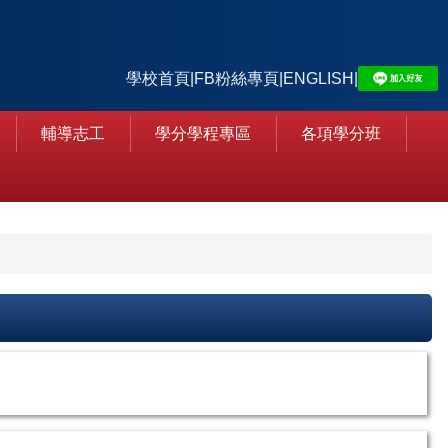
學校首頁
|
FB粉絲專頁
|
ENGLISH
|
輔導志工
學分學程專區
各項學分班