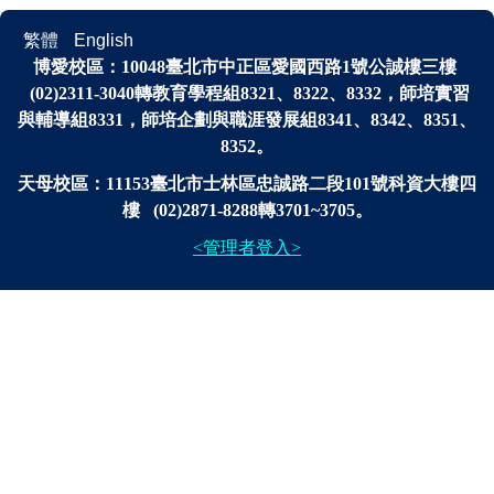
繁體
English
博愛校區：
10048
臺北市中正區愛國西路1號公誠樓三樓
(02)2311-3040轉
教育學程組8321、8322、8332，師培實習
與輔導組8331，師培企劃與
職涯發展
組
8341、
8342、8351、
8352。
天母校區：11153臺北市士林區忠誠路二段101號科資大樓四
樓 (02)2871-8288轉3701~3705。
<管理者登入>