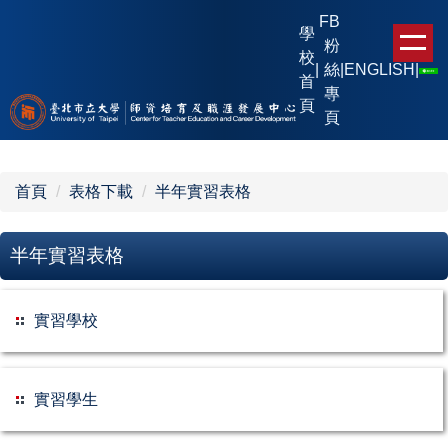
跳
FB
學
到
粉
校
主
|
絲
|
ENGLISH
|
首
要
專
頁
內
頁
容
區
首頁
表格下載
半年實習表格
半年實習表格
實習學校
實習學生