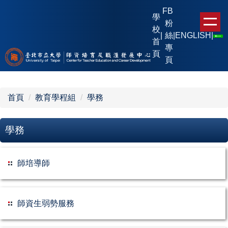
跳
FB
學
到
粉
校
主
|
絲
|
ENGLISH
|
首
要
專
頁
內
頁
容
區
首頁
教育學程組
學務
學務
師培導師
師資生弱勢服務