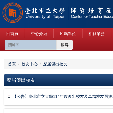
跳
到
主
要
內
回首頁
中心介紹
所屬單位
相關業務
容
區
搜尋
首頁
校友中心
歷屆傑出校友
歷屆傑出校友
【公告】臺北市立大學114年度傑出校友及卓越校友選拔