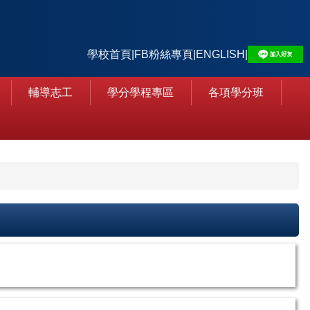
學校首頁
|
FB粉絲專頁
|
ENGLISH
|
輔導志工
學分學程專區
各項學分班